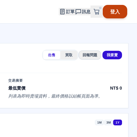
登入
訂單
訊息
出售
買取
回報問題
我要賣
交易摘要
最低賣價
NT$ 0
列表為即時賣場資料，最終價格以結帳頁面為準。
1M
3M
1Y