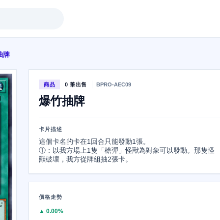
抽牌
商品
0 筆出售
BPRO-AEC09
爆竹抽牌
卡片描述
這個卡名的卡在1回合只能發動1張。

①：以我方場上1隻「槍彈」怪獸為對象可以發動。那隻怪
獸破壞，我方從牌組抽2張卡。
價格走勢
▲ 0.00%