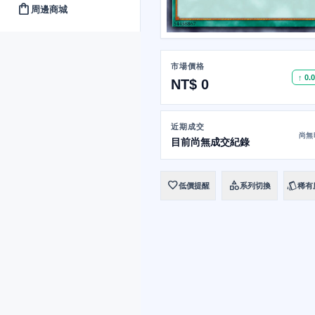
shopping_bag
周邊商城
市場價格
↑ 0.
NT$ 0
近期成交
尚無
目前尚無成交紀錄
favorite
category
style
低價提醒
系列切換
稀有