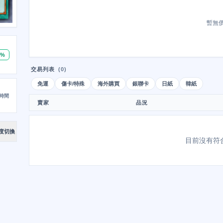
暫無
0%
交易列表
(0)
免運
傷卡/特殊
海外購買
銀聯卡
日紙
韓紙
時間
賣家
品況
度切換
目前沒有符