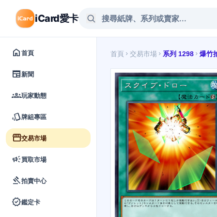
iCard愛卡
home
首頁
首頁
交易市場
系列 1298
爆竹
chevron_right
chevron_right
chevron_right
newspaper
新聞
groups
玩家動態
style
牌組專區
storefront
交易市場
campaign
買取市場
gavel
拍賣中心
verified
鑑定卡