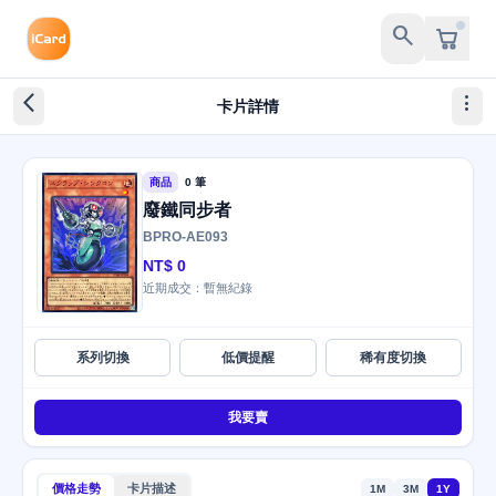
search
arrow_back_ios_new
more_vert
卡片詳情
商品
0 筆
廢鐵同步者
BPRO-AE093
NT$ 0
近期成交：暫無紀錄
系列切換
低價提醒
稀有度切換
我要賣
價格走勢
卡片描述
1M
3M
1Y