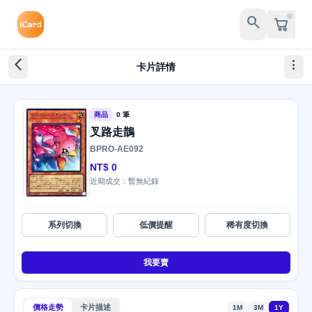
search
arrow_back_ios_new
more_vert
卡片詳情
商品
0 筆
叉路走鵲
BPRO-AE092
NT$ 0
近期成交：暫無紀錄
系列切換
低價提醒
稀有度切換
我要賣
價格走勢
卡片描述
1M
3M
1Y