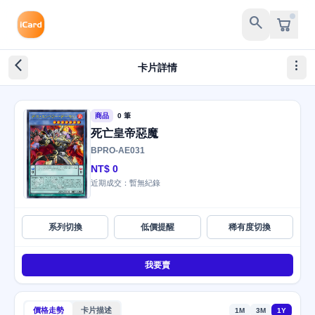
search
arrow_back_ios_new
more_vert
卡片詳情
商品
0 筆
死亡皇帝惡魔
BPRO-AE031
NT$ 0
近期成交：暫無紀錄
系列切換
低價提醒
稀有度切換
我要賣
價格走勢
卡片描述
1M
3M
1Y