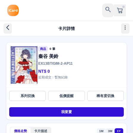
search
arrow_back_ios_new
more_vert
卡片詳情
商品
0 筆
秦谷 美鈴
EX13BT/GIM-2-AP11
NT$ 0
近期成交：暫無紀錄
系列切換
低價提醒
稀有度切換
我要賣
價格走勢
卡片描述
1M
3M
1Y