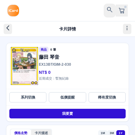
search
arrow_back_ios_new
more_vert
卡片詳情
商品
0 筆
藤田 琴音
EX13BT/GIM-2-030
NT$ 0
近期成交：暫無紀錄
系列切換
低價提醒
稀有度切換
我要賣
價格走勢
卡片描述
1M
3M
1Y