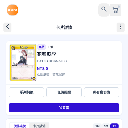
search
arrow_back_ios_new
more_vert
卡片詳情
商品
0 筆
花海 咲季
EX13BT/GIM-2-027
NT$ 0
近期成交：暫無紀錄
系列切換
低價提醒
稀有度切換
我要賣
價格走勢
卡片描述
1M
3M
1Y