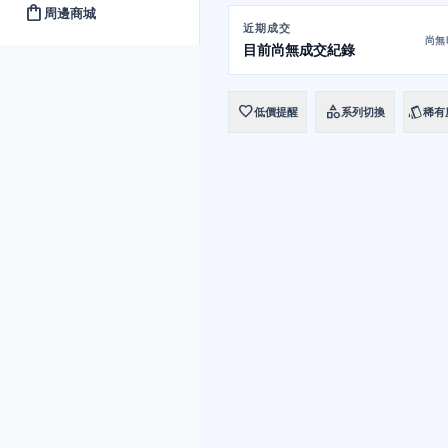
shopping_bag
周邊商城
近期成交
尚無
目前尚無成交紀錄
favorite
category
style
低價提醒
系列切換
稀有