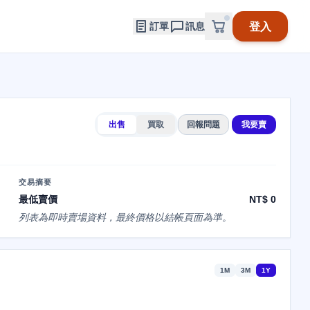
登入
訂單
訊息
出售
買取
回報問題
我要賣
交易摘要
最低賣價
NT$ 0
列表為即時賣場資料，最終價格以結帳頁面為準。
1M
3M
1Y