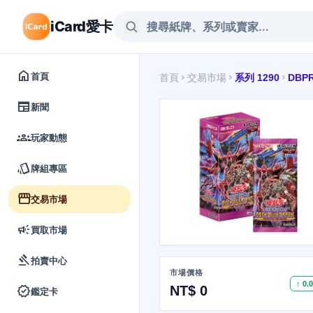
iCard愛卡
home
首頁
首頁
交易市場
系列 1290
DBP
chevron_right
chevron_right
chevron_right
newspaper
新聞
groups
玩家動態
style
牌組專區
storefront
交易市場
campaign
買取市場
gavel
拍賣中心
市場價格
↑ 0.
verified
NT$ 0
鑑定卡