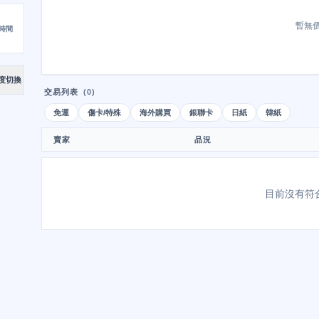
暫無
時間
度切換
交易列表
(0)
免運
傷卡/特殊
海外購買
銀聯卡
日紙
韓紙
賣家
品況
目前沒有符