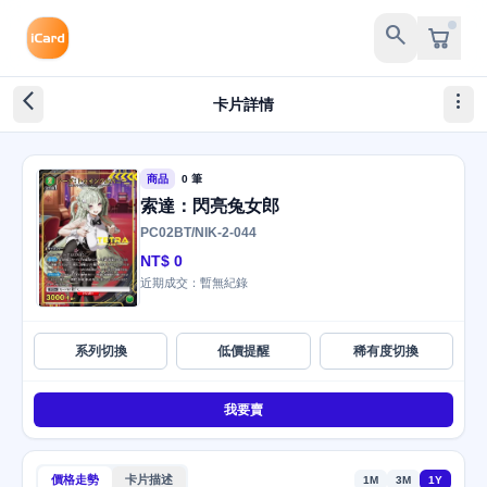
search
arrow_back_ios_new
more_vert
卡片詳情
商品
0 筆
索達：閃亮兔女郎
PC02BT/NIK-2-044
NT$ 0
近期成交：暫無紀錄
系列切換
低價提醒
稀有度切換
我要賣
價格走勢
卡片描述
1M
3M
1Y