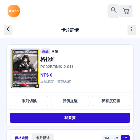
search
arrow_back_ios_new
more_vert
卡片詳情
商品
0 筆
格拉維
PC02BT/NIK-2-011
NT$ 0
近期成交：暫無紀錄
系列切換
低價提醒
稀有度切換
我要賣
價格走勢
卡片描述
1M
3M
1Y