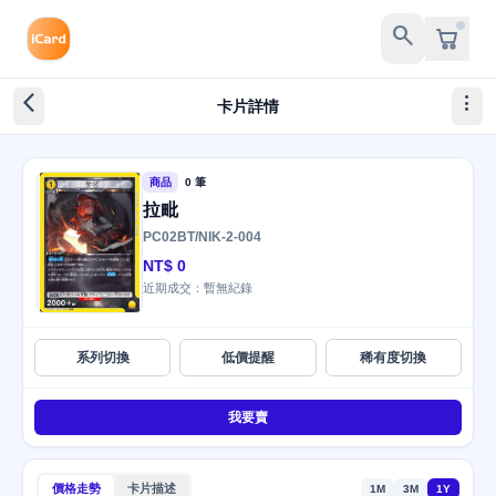
search
arrow_back_ios_new
more_vert
卡片詳情
商品
0 筆
拉毗
PC02BT/NIK-2-004
NT$ 0
近期成交：暫無紀錄
系列切換
低價提醒
稀有度切換
我要賣
價格走勢
卡片描述
1M
3M
1Y