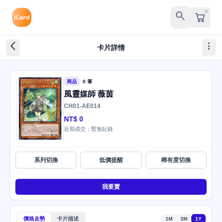
search
arrow_back_ios_new
more_vert
卡片詳情
商品
0 筆
風靈媒師 薇茵
CH01-AE014
NT$ 0
近期成交：暫無紀錄
系列切換
低價提醒
稀有度切換
我要賣
價格走勢
卡片描述
1M
3M
1Y