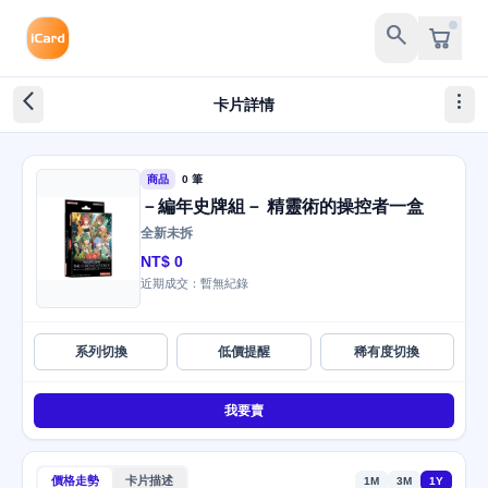
search
arrow_back_ios_new
more_vert
卡片詳情
商品
0 筆
－編年史牌組－ 精靈術的操控者一盒
全新未拆
NT$ 0
近期成交：暫無紀錄
系列切換
低價提醒
稀有度切換
我要賣
價格走勢
卡片描述
1M
3M
1Y