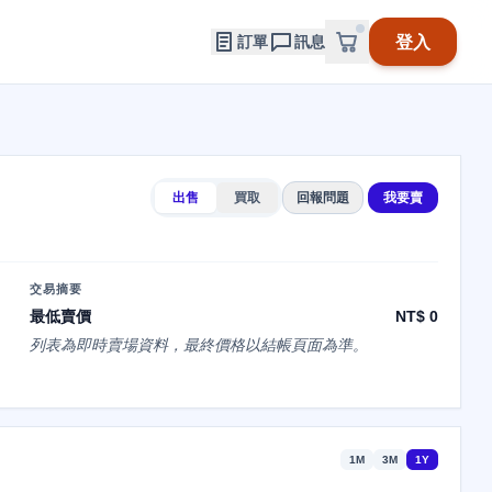
登入
訂單
訊息
出售
買取
回報問題
我要賣
交易摘要
最低賣價
NT$ 0
列表為即時賣場資料，最終價格以結帳頁面為準。
1M
3M
1Y