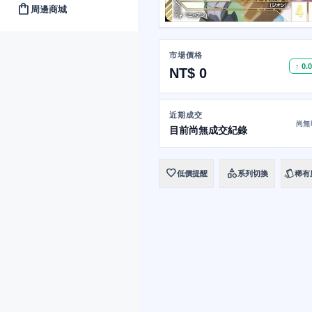
shopping_bag
周邊商城
市場價格
↑ 0.
NT$ 0
近期成交
尚無
目前尚無成交紀錄
favorite
category
style
低價提醒
系列切換
稀有