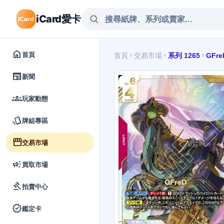
iCard愛卡
home
首頁
首頁
交易市場
系列 1265
GFre
chevron_right
chevron_right
chevron_right
newspaper
新聞
groups
玩家動態
style
牌組專區
storefront
交易市場
campaign
買取市場
gavel
拍賣中心
verified
鑑定卡