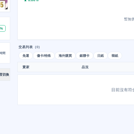
▲ 0.00%
暫無
0%
交易列表
(0)
時間
免運
傷卡/特殊
海外購買
銀聯卡
日紙
韓紙
賣家
品況
度切換
目前沒有符