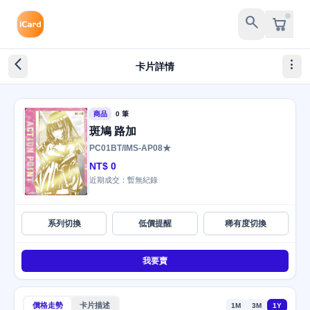
search
arrow_back_ios_new
more_vert
卡片詳情
商品
0 筆
斑鳩 路加
PC01BT/IMS-AP08★
NT$ 0
近期成交：暫無紀錄
系列切換
低價提醒
稀有度切換
我要賣
價格走勢
卡片描述
1M
3M
1Y