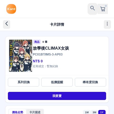
search
arrow_back_ios_new
more_vert
卡片詳情
商品
0 筆
放學後CLIMAX女孩
PC01BT/IMS-3-AP03
NT$ 0
近期成交：暫無紀錄
系列切換
低價提醒
稀有度切換
我要賣
價格走勢
卡片描述
1M
3M
1Y