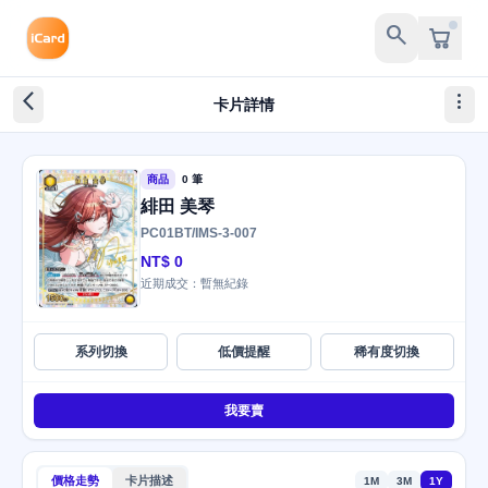
search
arrow_back_ios_new
more_vert
卡片詳情
商品
0 筆
緋田 美琴
PC01BT/IMS-3-007
NT$ 0
近期成交：暫無紀錄
系列切換
低價提醒
稀有度切換
我要賣
價格走勢
卡片描述
1M
3M
1Y