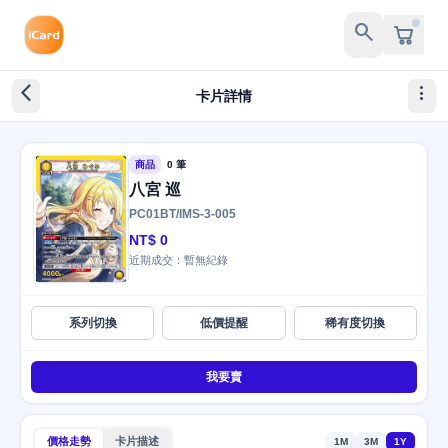
search
arrow_back_ios_new
more_vert
卡片詳情
商品
0 筆
八宮 巡
PC01BT/IMS-3-005
NT$ 0
近期成交：暫無紀錄
系列切換
低價提醒
稀有度切換
我要賣
價格走勢
卡片描述
1M
3M
1Y