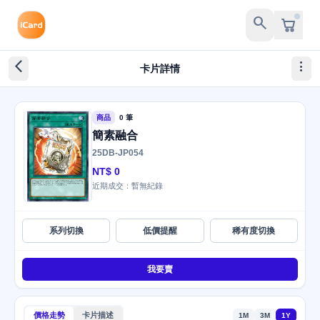
search
arrow_back_ios_new
more_vert
卡片詳情
商品
0 筆
簡素融合
25DB-JP054
NT$ 0
近期成交：暫無紀錄
系列切換
低價提醒
稀有度切換
我要賣
價格走勢
卡片描述
1M
3M
1Y