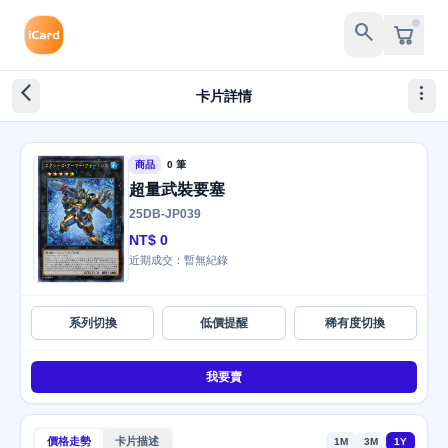
search
arrow_back_ios_new
more_vert
卡片詳情
商品
0 筆
超量武裝要塞
25DB-JP039
NT$ 0
近期成交：暫無紀錄
系列切換
低價提醒
稀有度切換
我要賣
價格走勢
卡片描述
1M
3M
1Y