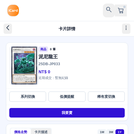
search
arrow_back_ios_new
more_vert
卡片詳情
商品
0 筆
泥尼龍王
25DB-JP033
NT$ 0
近期成交：暫無紀錄
系列切換
低價提醒
稀有度切換
我要賣
價格走勢
卡片描述
1M
3M
1Y