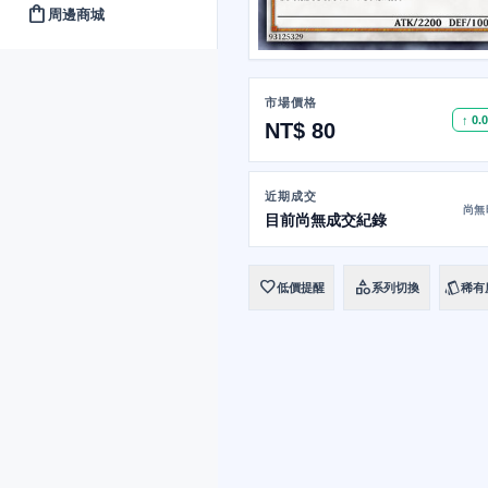
shopping_bag
周邊商城
市場價格
↑ 0.
NT$ 80
近期成交
尚無
目前尚無成交紀錄
favorite
category
style
低價提醒
系列切換
稀有