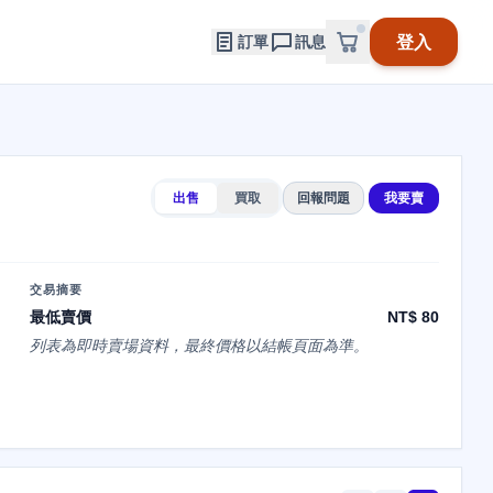
登入
訂單
訊息
出售
買取
回報問題
我要賣
交易摘要
最低賣價
NT$ 80
列表為即時賣場資料，最終價格以結帳頁面為準。