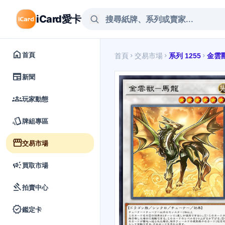
iCard愛卡
home
首頁
首頁
交易市場
系列 1255
金雲
chevron_right
chevron_right
chevron_right
newspaper
新聞
groups
玩家動態
style
牌組專區
storefront
交易市場
campaign
買取市場
gavel
拍賣中心
verified
鑑定卡