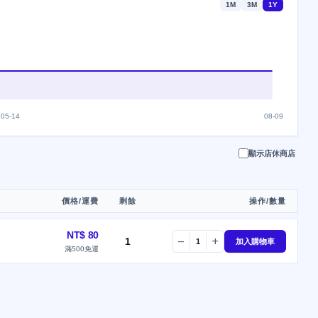
1M
3M
1Y
05-14
08-09
顯示店休商店
價格/運費
剩餘
操作/數量
NT$ 80
1
remove
add
1
加入購物車
滿500免運