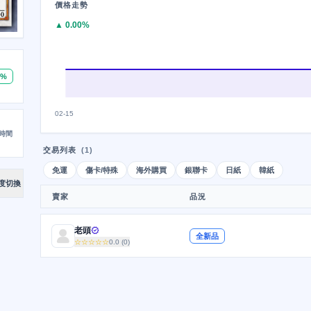
價格走勢
▲ 0.00%
0%
02-15
時間
交易列表
(1)
免運
傷卡/特殊
海外購買
銀聯卡
日紙
韓紙
度切換
賣家
品況
老頭
verified
全新品
☆☆☆☆☆
0.0 (0)