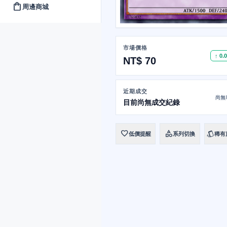
shopping_bag
周邊商城
市場價格
↑ 0.
NT$ 70
近期成交
尚無
目前尚無成交紀錄
favorite
category
style
低價提醒
系列切換
稀有