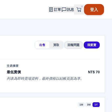
登入
訂單
訊息
出售
買取
回報問題
我要賣
交易摘要
最低賣價
NT$ 70
列表為即時賣場資料，最終價格以結帳頁面為準。
1M
3M
1Y