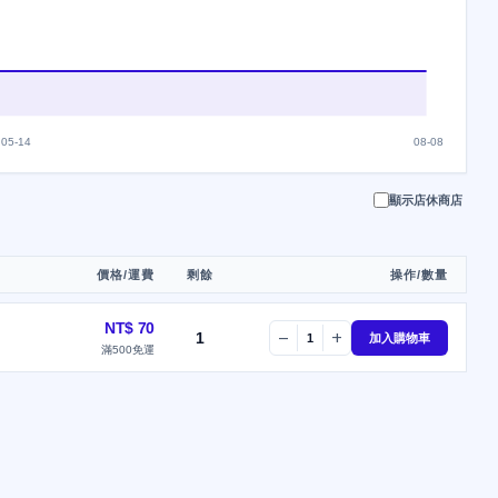
05-14
08-08
顯示店休商店
價格/運費
剩餘
操作/數量
NT$ 70
1
remove
add
1
加入購物車
滿500免運