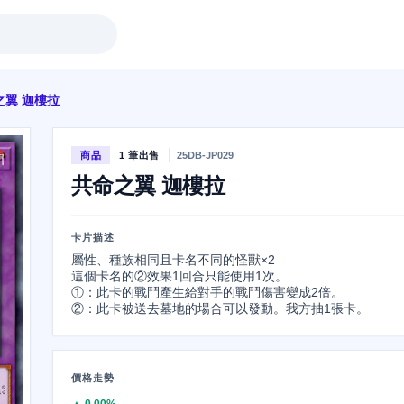
之翼 迦樓拉
商品
1 筆出售
25DB-JP029
共命之翼 迦樓拉
卡片描述
屬性、種族相同且卡名不同的怪獸×2

這個卡名的②效果1回合只能使用1次。

①：此卡的戰鬥產生給對手的戰鬥傷害變成2倍。

②：此卡被送去墓地的場合可以發動。我方抽1張卡。
價格走勢