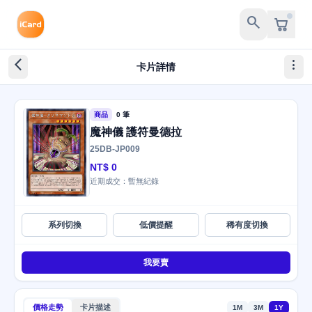
search
arrow_back_ios_new
more_vert
卡片詳情
商品
0 筆
魔神儀 護符曼德拉
25DB-JP009
NT$ 0
近期成交：暫無紀錄
系列切換
低價提醒
稀有度切換
我要賣
價格走勢
卡片描述
1M
3M
1Y