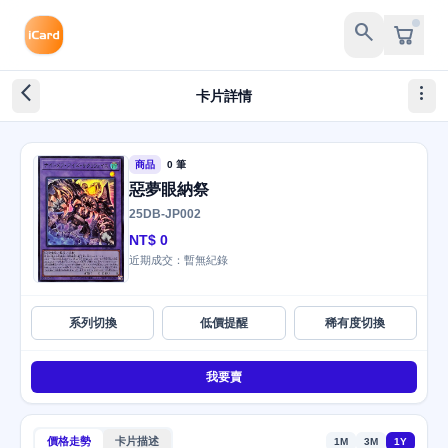
search
arrow_back_ios_new
more_vert
卡片詳情
商品
0 筆
惡夢眼納祭
25DB-JP002
NT$ 0
近期成交：暫無紀錄
系列切換
低價提醒
稀有度切換
我要賣
價格走勢
卡片描述
1M
3M
1Y