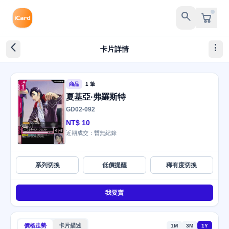
search
arrow_back_ios_new
more_vert
卡片詳情
商品
1 筆
夏基亞·弗羅斯特
GD02-092
NT$ 10
近期成交：暫無紀錄
系列切換
低價提醒
稀有度切換
我要賣
價格走勢
卡片描述
1M
3M
1Y