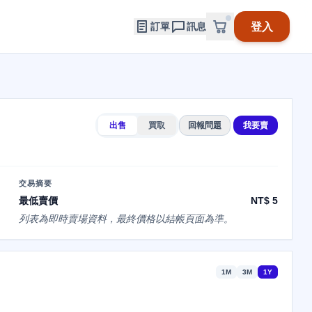
登入
訂單
訊息
出售
買取
回報問題
我要賣
交易摘要
最低賣價
NT$ 5
列表為即時賣場資料，最終價格以結帳頁面為準。
1M
3M
1Y