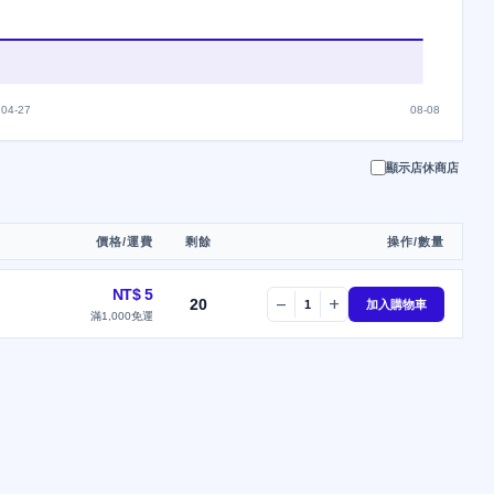
04-27
08-08
顯示店休商店
價格/運費
剩餘
操作/數量
NT$ 5
20
remove
add
1
加入購物車
滿1,000免運