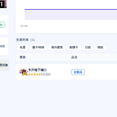
0%
01-09
交易列表
(1)
時間
免運
傷卡/特殊
海外購買
銀聯卡
日紙
韓紙
賣家
品況
度切換
卡片地下城
verified
全新品
★★★★★
5.0 (40)