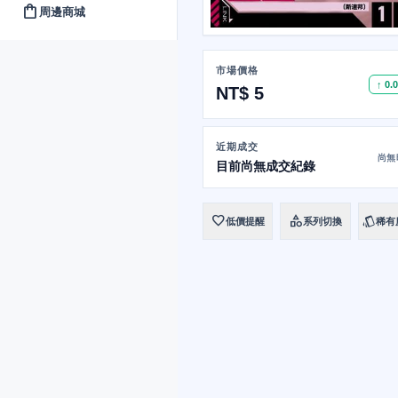
shopping_bag
周邊商城
市場價格
↑ 0.
NT$ 5
近期成交
尚無
目前尚無成交紀錄
favorite
category
style
低價提醒
系列切換
稀有