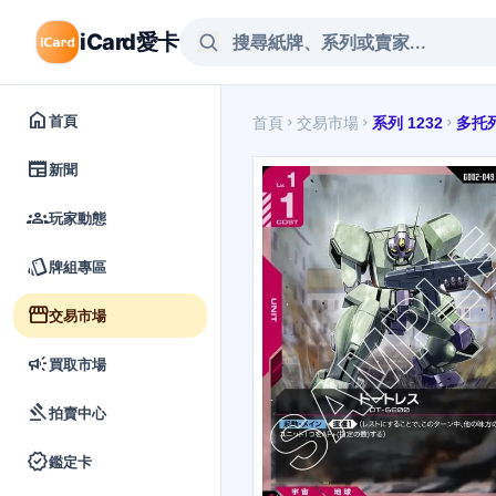
iCard愛卡
home
首頁
首頁
交易市場
系列 1232
多托
chevron_right
chevron_right
chevron_right
newspaper
新聞
groups
玩家動態
style
牌組專區
storefront
交易市場
campaign
買取市場
gavel
拍賣中心
verified
鑑定卡