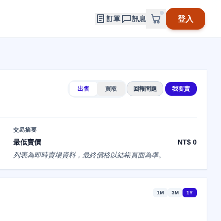
登入
訂單
訊息
出售
買取
回報問題
我要賣
交易摘要
最低賣價
NT$ 0
列表為即時賣場資料，最終價格以結帳頁面為準。
1M
3M
1Y