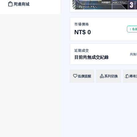
shopping_bag
周邊商城
市場價格
↑ 0.
NT$ 0
近期成交
尚無
目前尚無成交紀錄
favorite
category
style
低價提醒
系列切換
稀有