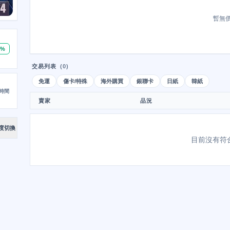
暫無
0%
交易列表
(0)
免運
傷卡/特殊
海外購買
銀聯卡
日紙
韓紙
時間
賣家
品況
度切換
目前沒有符