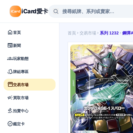
iCard愛卡
home
首頁
首頁
交易市場
系列 1232
鋼彈A
chevron_right
chevron_right
chevron_right
newspaper
新聞
groups
玩家動態
style
牌組專區
storefront
交易市場
campaign
買取市場
gavel
拍賣中心
verified
鑑定卡