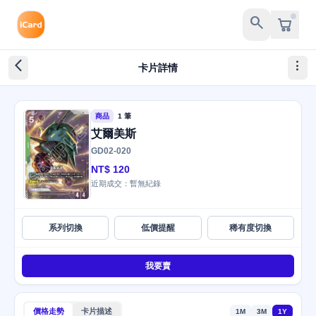
search
arrow_back_ios_new
more_vert
卡片詳情
商品
1 筆
艾爾美斯
GD02-020
NT$ 120
近期成交：暫無紀錄
系列切換
低價提醒
稀有度切換
我要賣
價格走勢
卡片描述
1M
3M
1Y