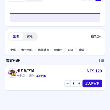
出售
買取
顯示店休
免運
傷卡/特殊
海外購買
銀聯卡
日紙
韓紙
賣家列表
1 筆
卡片地下城
NT$ 120
全新品 ・ 剩餘 1
5.0 (41)
remove
add
1
加入購物車