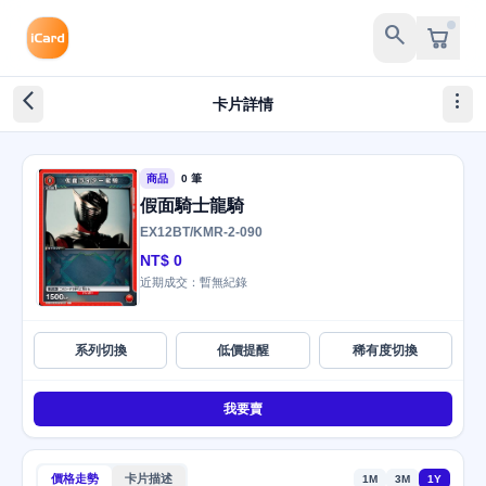
search
arrow_back_ios_new
more_vert
卡片詳情
商品
0 筆
假面騎士龍騎
EX12BT/KMR-2-090
NT$ 0
近期成交：暫無紀錄
系列切換
低價提醒
稀有度切換
我要賣
價格走勢
卡片描述
1M
3M
1Y