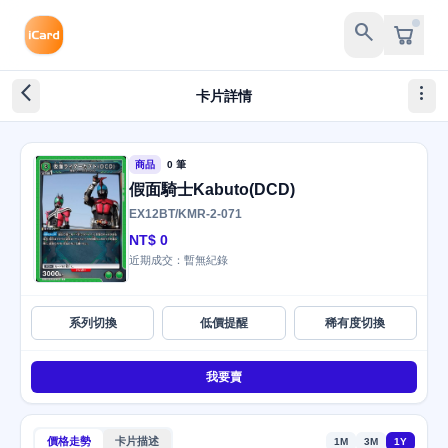
search
arrow_back_ios_new
more_vert
卡片詳情
商品
0 筆
假面騎士Kabuto(DCD)
EX12BT/KMR-2-071
NT$ 0
近期成交：暫無紀錄
系列切換
低價提醒
稀有度切換
我要賣
價格走勢
卡片描述
1M
3M
1Y