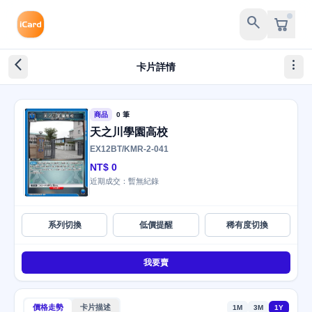
search
arrow_back_ios_new
more_vert
卡片詳情
商品
0 筆
天之川學園高校
EX12BT/KMR-2-041
NT$ 0
近期成交：暫無紀錄
系列切換
低價提醒
稀有度切換
我要賣
價格走勢
卡片描述
1M
3M
1Y