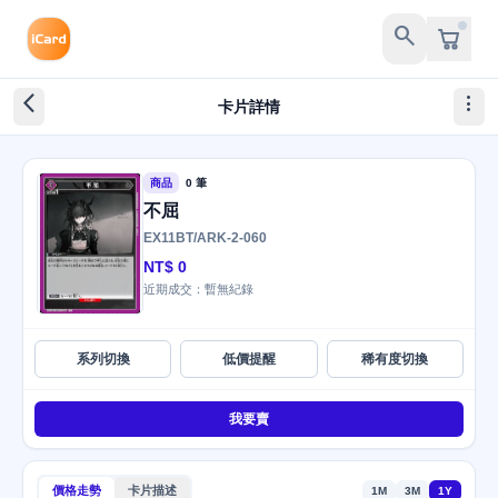
search
arrow_back_ios_new
more_vert
卡片詳情
商品
0 筆
不屈
EX11BT/ARK-2-060
NT$ 0
近期成交：暫無紀錄
系列切換
低價提醒
稀有度切換
我要賣
價格走勢
卡片描述
1M
3M
1Y