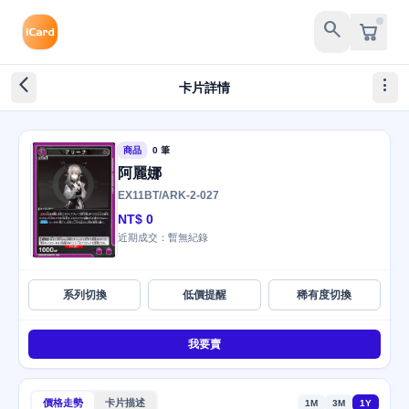
search
arrow_back_ios_new
more_vert
卡片詳情
商品
0 筆
阿麗娜
EX11BT/ARK-2-027
NT$ 0
近期成交：暫無紀錄
系列切換
低價提醒
稀有度切換
我要賣
價格走勢
卡片描述
1M
3M
1Y