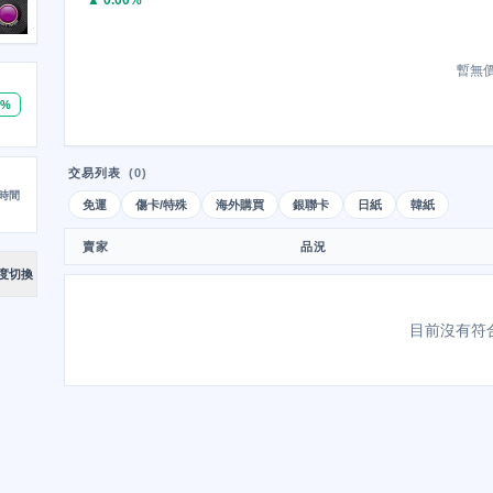
▲ 0.00%
暫無
0%
交易列表
(0)
時間
免運
傷卡/特殊
海外購買
銀聯卡
日紙
韓紙
賣家
品況
度切換
目前沒有符