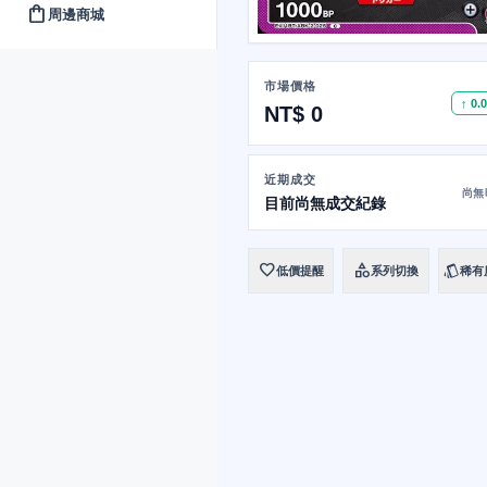
shopping_bag
周邊商城
市場價格
↑ 0.
NT$ 0
近期成交
尚無
目前尚無成交紀錄
favorite
category
style
低價提醒
系列切換
稀有