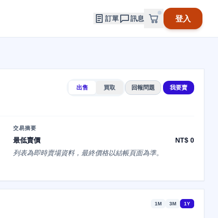
登入
訂單
訊息
出售
買取
回報問題
我要賣
交易摘要
最低賣價
NT$ 0
列表為即時賣場資料，最終價格以結帳頁面為準。
1M
3M
1Y