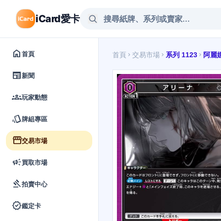
iCard愛卡
home
首頁
首頁
交易市場
系列 1123
阿麗
chevron_right
chevron_right
chevron_right
newspaper
新聞
groups
玩家動態
style
牌組專區
storefront
交易市場
campaign
買取市場
gavel
拍賣中心
verified
鑑定卡