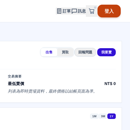
登入
訂單
訊息
出售
買取
回報問題
我要賣
交易摘要
最低賣價
NT$ 0
列表為即時賣場資料，最終價格以結帳頁面為準。
1M
3M
1Y