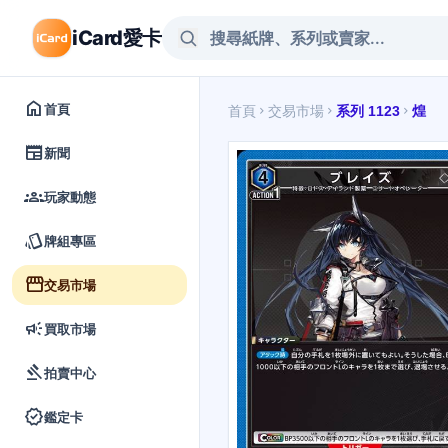
iCard愛卡
home
首頁
首頁
交易市場
系列 1123
煌
chevron_right
chevron_right
chevron_right
newspaper
新聞
groups
玩家動態
style
牌組專區
storefront
交易市場
campaign
買取市場
gavel
拍賣中心
verified
鑑定卡