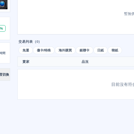
暫無
0%
交易列表
(0)
免運
傷卡/特殊
海外購買
銀聯卡
日紙
韓紙
時間
賣家
品況
度切換
目前沒有符