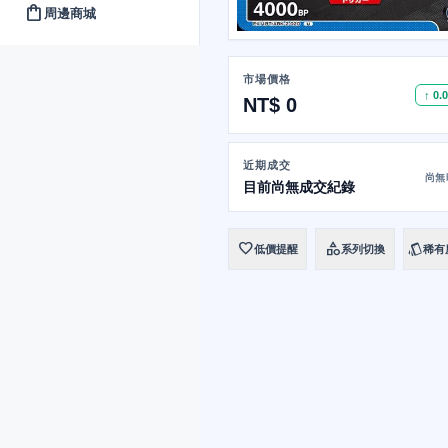
shopping_bag
周邊商城
市場價格
↑ 0.
NT$ 0
近期成交
尚無
目前尚無成交紀錄
favorite
category
style
低價提醒
系列切換
稀有