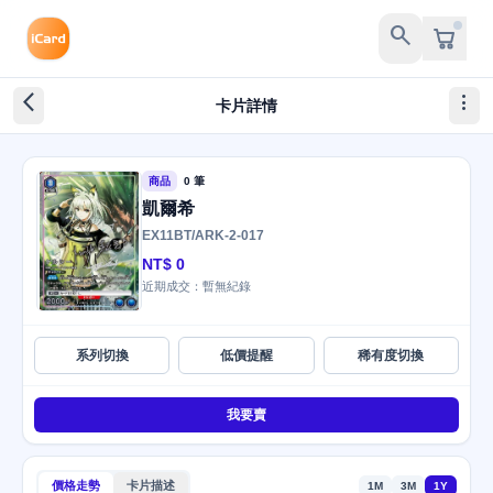
search
arrow_back_ios_new
more_vert
卡片詳情
商品
0 筆
凱爾希
EX11BT/ARK-2-017
NT$ 0
近期成交：暫無紀錄
系列切換
低價提醒
稀有度切換
我要賣
價格走勢
卡片描述
1M
3M
1Y