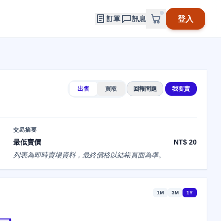
登入
訂單
訊息
出售
買取
回報問題
我要賣
交易摘要
最低賣價
NT$ 20
列表為即時賣場資料，最終價格以結帳頁面為準。
1M
3M
1Y