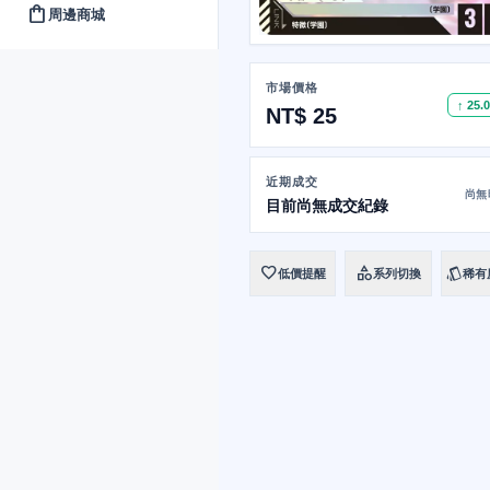
shopping_bag
周邊商城
市場價格
↑ 25.
NT$ 25
近期成交
尚無
目前尚無成交紀錄
favorite
category
style
低價提醒
系列切換
稀有