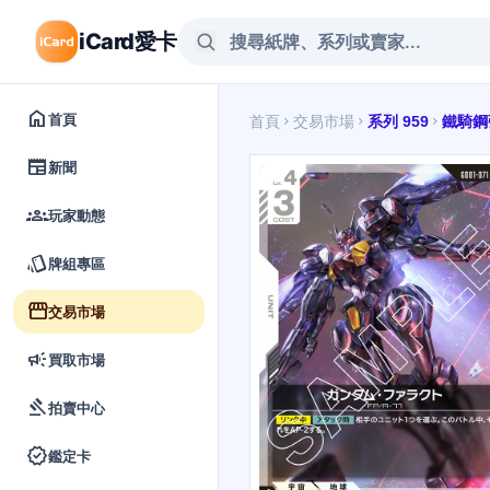
iCard愛卡
home
首頁
首頁
交易市場
系列 959
鐵騎鋼
chevron_right
chevron_right
chevron_right
newspaper
新聞
groups
玩家動態
style
牌組專區
storefront
交易市場
campaign
買取市場
gavel
拍賣中心
verified
鑑定卡