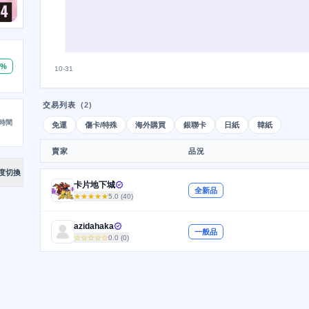
0%
10-31
交易列表
(2)
時間
免運
傷卡/特殊
海外購買
銀聯卡
日紙
韓紙
賣家
品況
度切換
卡片地下城
verified
全新品
★★★★★
5.0 (40)
azidahaka
verified
一般品
☆☆☆☆☆
0.0 (0)