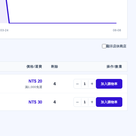
03-24
08-08
顯示店休商店
價格/運費
剩餘
操作/數量
NT$ 20
4
remove
add
1
加入購物車
滿1,000免運
NT$ 30
4
remove
add
1
加入購物車