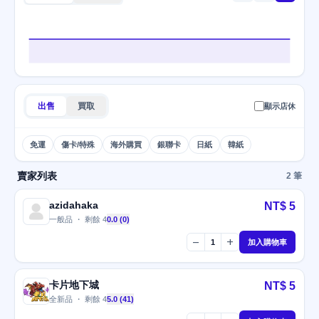
出售
買取
顯示店休
免運
傷卡/特殊
海外購買
銀聯卡
日紙
韓紙
賣家列表
2 筆
azidahaka
NT$ 5
一般品 ・ 剩餘 4
0.0 (0)
remove
add
1
加入購物車
卡片地下城
NT$ 5
全新品 ・ 剩餘 4
5.0 (41)