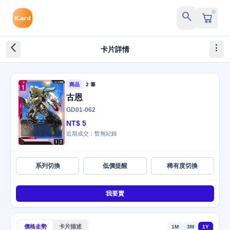
search
arrow_back_ios_new
more_vert
卡片詳情
商品
2 筆
古恩
GD01-062
NT$ 5
近期成交：暫無紀錄
系列切換
低價提醒
稀有度切換
我要賣
價格走勢
卡片描述
1M
3M
1Y