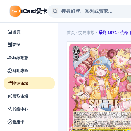
iCard愛卡
home
首頁
首頁
交易市場
系列 1071
売る
chevron_right
chevron_right
chevron_right
newspaper
新聞
groups
玩家動態
style
牌組專區
storefront
交易市場
campaign
買取市場
gavel
拍賣中心
verified
鑑定卡