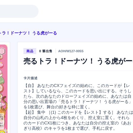
トラ！ドーナツ！ うる虎がーる
商品
0 筆出售
AOH/W127-005S
売るトラ！ドーナツ！ うる虎がー
卡片描述
【自】 あなたのCXフェイズの始めに、このカードが【レ
スト】しているなら、このカードを思い出にする。そうし
たら、次のあなたのドローフェイズの始めに、あなたは自
分の思い出置場の「売るトラ！ドーナツ！ うる虎がーる」
を1枚選び、舞台の好きな枠に置く。

【起】 集中 ［(1) このカードを【レスト】する］ あなた
自分の山札の上から4枚をめくり、控え室に置く。それら
のカードのCX1枚につき、あなたは自分の控え室の《あお
ぎり高校》のキャラを1枚まで選び、手札に戻す。