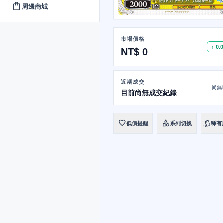
shopping_bag
周邊商城
市場價格
↑ 0.
NT$ 0
近期成交
尚無
目前尚無成交紀錄
favorite
category
style
低價提醒
系列切換
稀有