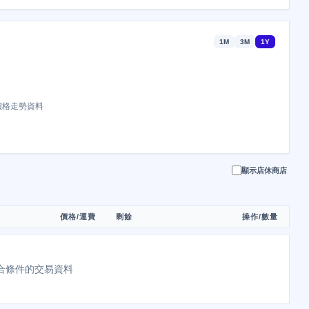
1M
3M
1Y
價格走勢資料
顯示店休商店
價格/運費
剩餘
操作/數量
合條件的交易資料