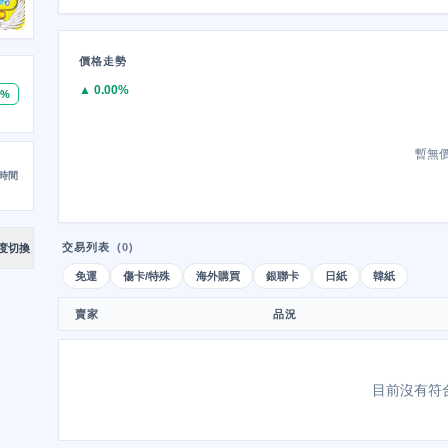
價格走勢
▲ 0.00%
0%
暫無
時間
交易列表
(0)
度切換
免運
傷卡/特殊
海外購買
銀聯卡
日紙
韓紙
賣家
品況
目前沒有符