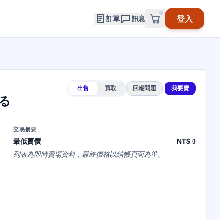
登入
訂單
訊息
出售
買取
回報問題
我要賣
る
交易摘要
最低賣價
NT$ 0
列表為即時賣場資料，最終價格以結帳頁面為準。
は