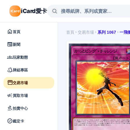
iCard愛卡
home
首頁
首頁
交易市場
系列 1067
一飛
chevron_right
chevron_right
chevron_right
newspaper
新聞
groups
玩家動態
style
牌組專區
storefront
交易市場
campaign
買取市場
gavel
拍賣中心
verified
鑑定卡