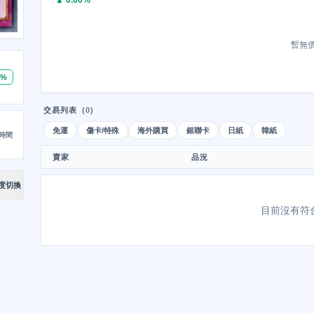
▲ 0.00%
暫無
0%
交易列表
(0)
免運
傷卡/特殊
海外購買
銀聯卡
日紙
韓紙
時間
賣家
品況
度切換
目前沒有符