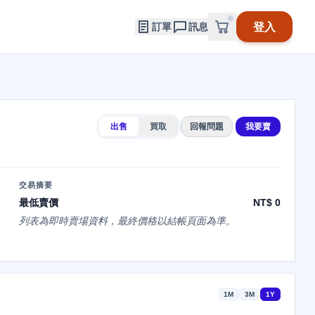
登入
訂單
訊息
出售
買取
回報問題
我要賣
交易摘要
最低賣價
NT$ 0
列表為即時賣場資料，最終價格以結帳頁面為準。
1M
3M
1Y