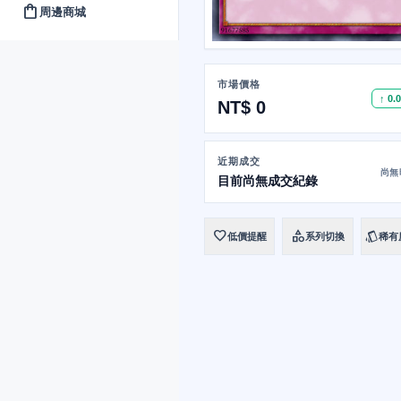
shopping_bag
周邊商城
市場價格
↑ 0.
NT$ 0
近期成交
尚無
目前尚無成交紀錄
favorite
category
style
低價提醒
系列切換
稀有