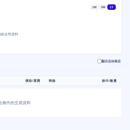
1M
3M
1Y
價格走勢資料
顯示店休商店
價格/運費
剩餘
操作/數量
合條件的交易資料