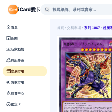
iCard愛卡
home
首頁
首頁
交易市場
系列 1067
超魔
chevron_right
chevron_right
chevron_right
newspaper
新聞
groups
玩家動態
style
牌組專區
storefront
交易市場
campaign
買取市場
gavel
拍賣中心
verified
鑑定卡