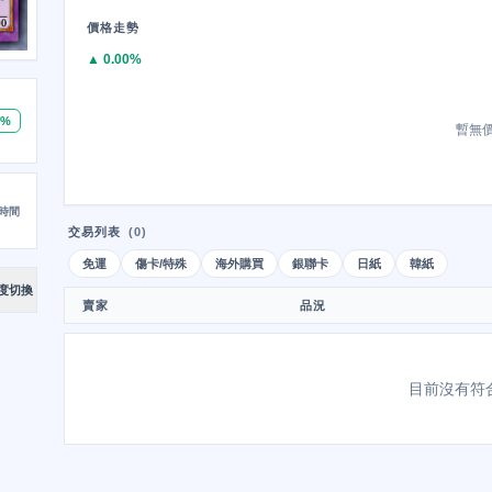
價格走勢
▲ 0.00%
0%
暫無
時間
交易列表
(0)
免運
傷卡/特殊
海外購買
銀聯卡
日紙
韓紙
度切換
賣家
品況
目前沒有符