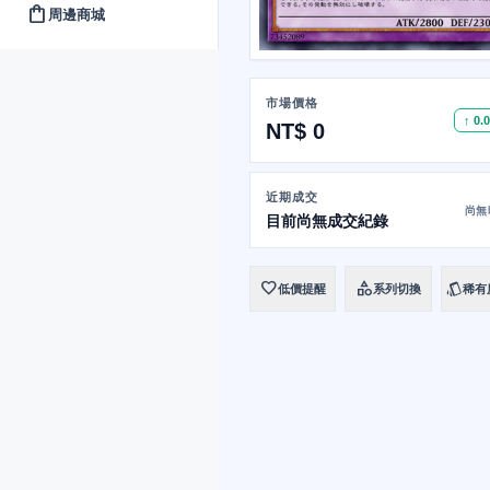
shopping_bag
周邊商城
市場價格
↑ 0.
NT$ 0
近期成交
尚無
目前尚無成交紀錄
favorite
category
style
低價提醒
系列切換
稀有