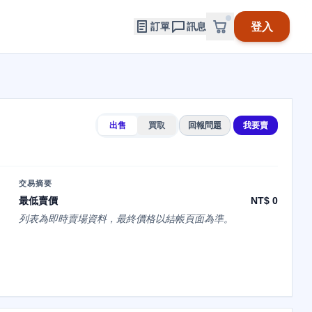
登入
訂單
訊息
出售
買取
回報問題
我要賣
交易摘要
最低賣價
NT$ 0
列表為即時賣場資料，最終價格以結帳頁面為準。