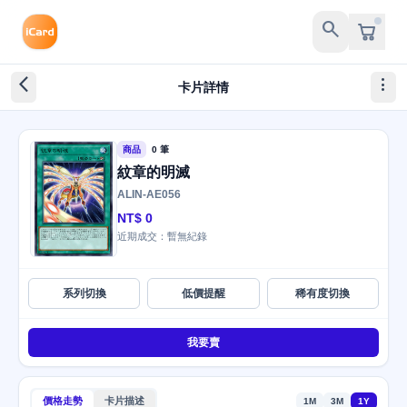
search
arrow_back_ios_new
more_vert
卡片詳情
商品
0 筆
紋章的明滅
ALIN-AE056
NT$ 0
近期成交：暫無紀錄
系列切換
低價提醒
稀有度切換
我要賣
價格走勢
卡片描述
1M
3M
1Y