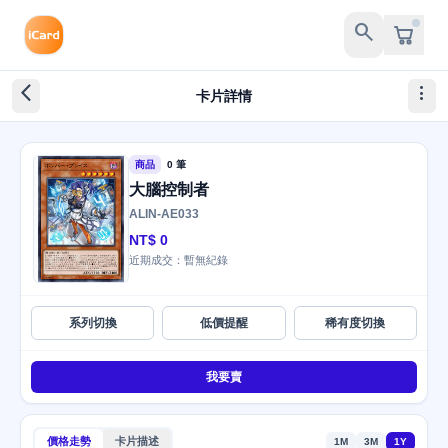
search
arrow_back_ios_new
more_vert
卡片詳情
商品
0 筆
大腦控制者
ALIN-AE033
NT$ 0
近期成交：暫無紀錄
系列切換
低價提醒
稀有度切換
我要賣
價格走勢
卡片描述
1M
3M
1Y