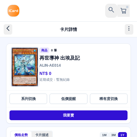
search
arrow_back_ios_new
more_vert
卡片詳情
商品
0 筆
再世導神 出埃及記
ALIN-AE014
NT$ 0
近期成交：暫無紀錄
系列切換
低價提醒
稀有度切換
我要賣
價格走勢
卡片描述
1M
3M
1Y