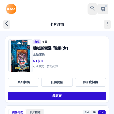
search
arrow_back_ios_new
more_vert
卡片詳情
商品
0 筆
機械龍叛亂預組(盒)
全新未拆
NT$ 0
近期成交：暫無紀錄
系列切換
低價提醒
稀有度切換
我要賣
價格走勢
卡片描述
1M
3M
1Y