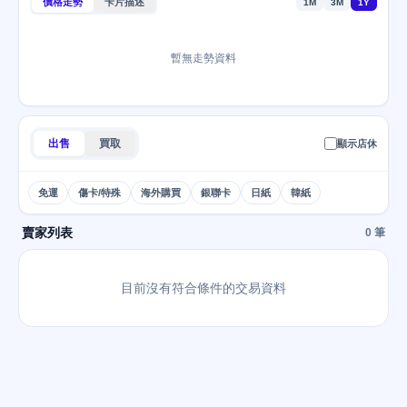
價格走勢
卡片描述
1M
3M
1Y
暫無走勢資料
出售
買取
顯示店休
免運
傷卡/特殊
海外購買
銀聯卡
日紙
韓紙
賣家列表
0 筆
目前沒有符合條件的交易資料