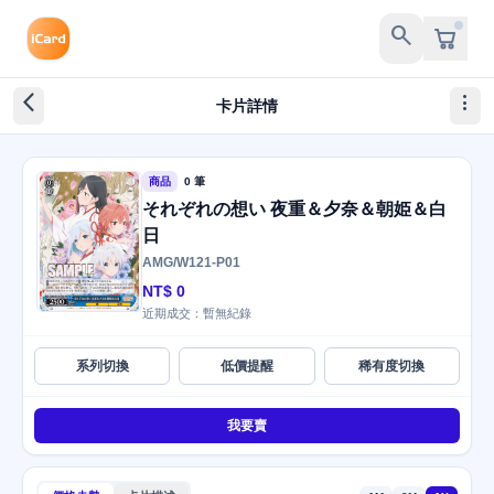
search
arrow_back_ios_new
more_vert
卡片詳情
商品
0 筆
それぞれの想い 夜重＆夕奈＆朝姫＆白
日
AMG/W121-P01
NT$ 0
近期成交：暫無紀錄
系列切換
低價提醒
稀有度切換
我要賣