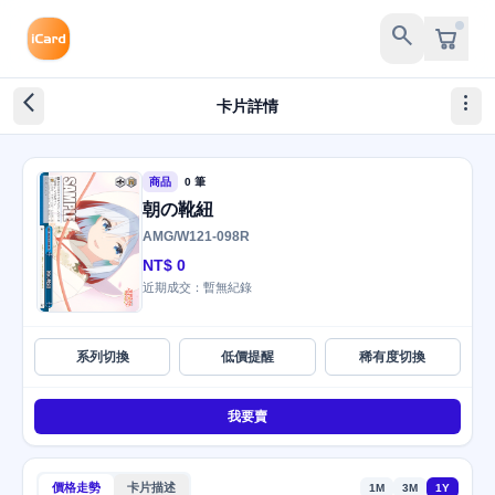
search
arrow_back_ios_new
more_vert
卡片詳情
商品
0 筆
朝の靴紐
AMG/W121-098R
NT$ 0
近期成交：暫無紀錄
系列切換
低價提醒
稀有度切換
我要賣
價格走勢
卡片描述
1M
3M
1Y