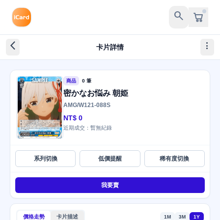
search
arrow_back_ios_new
more_vert
卡片詳情
商品
0 筆
密かなお悩み 朝姫
AMG/W121-088S
NT$ 0
近期成交：暫無紀錄
系列切換
低價提醒
稀有度切換
我要賣
價格走勢
卡片描述
1M
3M
1Y