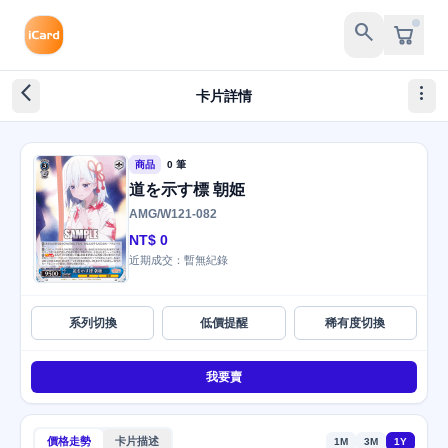
search
arrow_back_ios_new
more_vert
卡片詳情
商品
0 筆
道を示す標 朝姫
AMG/W121-082
NT$ 0
近期成交：暫無紀錄
系列切換
低價提醒
稀有度切換
我要賣
價格走勢
卡片描述
1M
3M
1Y